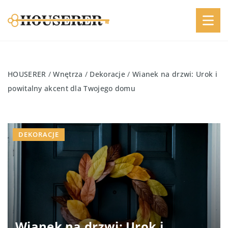
HOUSERER
/
Wnętrza
/
Dekoracje
/
Wianek na drzwi: Urok i
powitalny akcent dla Twojego domu
DEKORACJE
Wianek na drzwi: Urok i