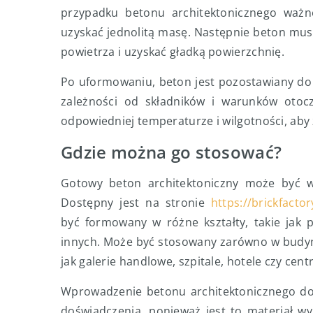
przypadku betonu architektonicznego ważne
uzyskać jednolitą masę. Następnie beton mu
powietrza i uzyskać gładką powierzchnię.
Po uformowaniu, beton jest pozostawiany do
zależności od składników i warunków oto
odpowiedniej temperaturze i wilgotności, aby
Gdzie można go stosować?
Gotowy beton architektoniczny może być w
Dostępny jest na stronie
https://brickfacto
być formowany w różne kształty, takie jak p
innych. Może być stosowany zarówno w budynka
jak galerie handlowe, szpitale, hotele czy centr
Wprowadzenie betonu architektonicznego do
doświadczenia, ponieważ jest to materiał wym