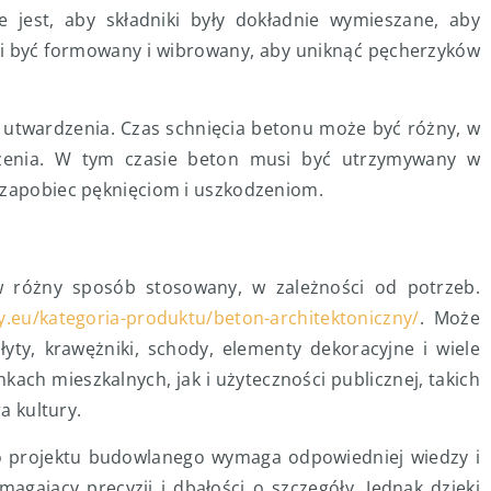
 jest, aby składniki były dokładnie wymieszane, aby
si być formowany i wibrowany, aby uniknąć pęcherzyków
 utwardzenia. Czas schnięcia betonu może być różny, w
czenia. W tym czasie beton musi być utrzymywany w
 zapobiec pęknięciom i uszkodzeniom.
 różny sposób stosowany, w zależności od potrzeb.
ry.eu/kategoria-produktu/beton-architektoniczny/
. Może
łyty, krawężniki, schody, elementy dekoracyjne i wiele
ch mieszkalnych, jak i użyteczności publicznej, takich
a kultury.
 projektu budowlanego wymaga odpowiedniej wiedzy i
agający precyzji i dbałości o szczegóły. Jednak dzięki