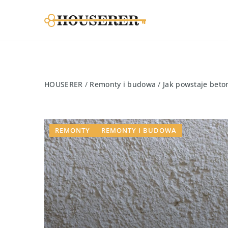
HOUSERER
/
Remonty i budowa
/
Jak powstaje beto
REMONTY
REMONTY I BUDOWA