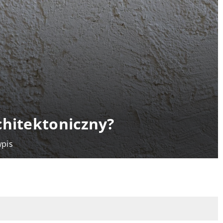
chitektoniczny?
wpis