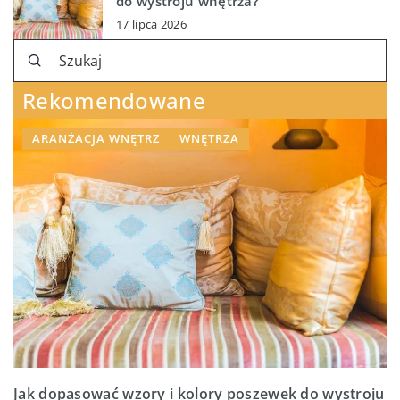
do wystroju wnętrza?
17 lipca 2026
Rekomendowane
ARANŻACJA WNĘTRZ
WNĘTRZA
Jak dopasować wzory i kolory poszewek do wystroju