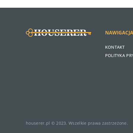
NAWIGACJ
KONTAKT
POLITYKA P
houserer.pl © 2023. Wszelkie prawa zastrzeżone.