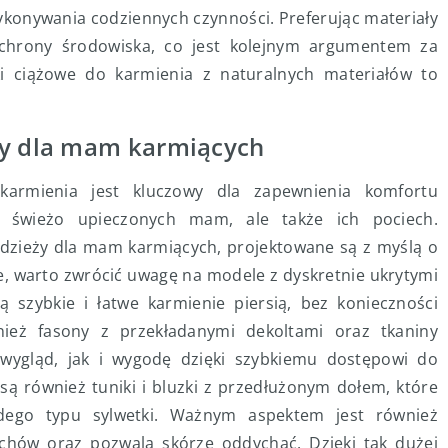
wykonywania codziennych czynności. Preferując materiały
ochrony środowiska, co jest kolejnym argumentem za
i ciążowe do karmienia z naturalnych materiałów to
ży dla mam karmiących
armienia jest kluczowy dla zapewnienia komfortu
la świeżo upieczonych mam, ale także ich pociech.
odzieży dla mam karmiących, projektowane są z myślą o
e, warto zwrócić uwagę na modele z dyskretnie ukrytymi
ą szybkie i łatwe karmienie piersią, bez konieczności
nież fasony z przekładanymi dekoltami oraz tkaniny
wygląd, jak i wygodę dzięki szybkiemu dostępowi do
 również tuniki i bluzki z przedłużonym dołem, które
dego typu sylwetki. Ważnym aspektem jest również
ruchów oraz pozwala skórze oddychać. Dzięki tak dużej