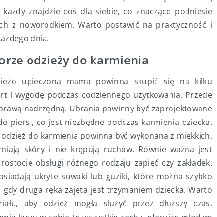
 każdy znajdzie coś dla siebie, co znacząco podniesie
ch z noworodkiem. Warto postawić na praktyczność i
każdego dnia.
orze odzieży do karmienia
wieżo upieczona mama powinna skupić się na kilku
rt i wygodę podczas codziennego użytkowania. Przede
t sprawą nadrzędną. Ubrania powinny być zaprojektowane
do piersi, co jest niezbędne podczas karmienia dziecka.
– odzież do karmienia powinna być wykonana z miękkich,
niają skóry i nie krępują ruchów. Równie ważna jest
prostocie obsługi różnego rodzaju zapięć czy zakładek.
osiadają ukryte suwaki lub guziki, które można szybko
, gdy druga ręka zajęta jest trzymaniem dziecka. Warto
iału, aby odzież mogła służyć przez dłuższy czas.
nia łączy w sobie te wszystkie cechy, oferując młodym