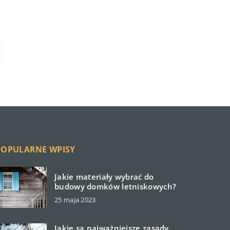
POPULARNE WPISY
Jakie materiały wybrać do
budowy domków letniskowych?
25 maja 2023
Jakie są najważniejsze zasady