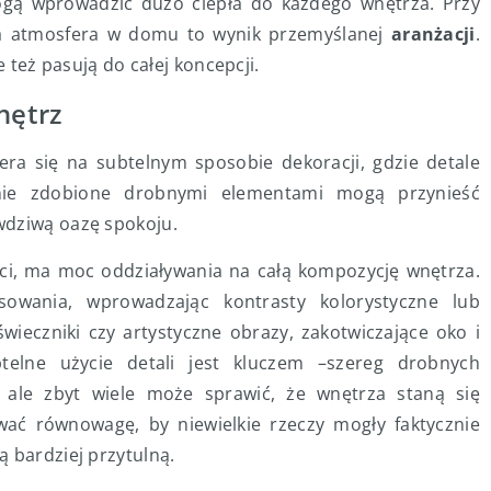
mogą wprowadzić dużo ciepła do każdego wnętrza. Przy
pła atmosfera w domu to wynik przemyślanej
aranżacji
.
e też pasują do całej koncepcji.
nętrz
ra się na subtelnym sposobie dekoracji, gdzie detale
nnie zdobione drobnymi elementami mogą przynieść
wdziwą oazę spokoju.
ości, ma moc oddziaływania na całą kompozycję wnętrza.
sowania, wprowadzając kontrasty kolorystyczne lub
świeczniki czy artystyczne obrazy, zakotwiczające oko i
btelne użycie detali jest kluczem –szereg drobnych
 ale zbyt wiele może sprawić, że wnętrza staną się
ać równowagę, by niewielkie rzeczy mogły faktycznie
 bardziej przytulną.