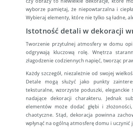
czy obrazy to niewielkie dekoracje, które 
wyborze pamiętaj, że niepowtarzalna i cie
Wybieraj elementy, które nie tylko są ładne, al
Istotność detali w dekoracji w
Tworzenie przytulnej atmosfery w domu opie
odgrywają kluczową rolę. Wnętrza stara
złagodzenie codziennych napięć, tworząc pra
Każdy szczegół, niezależnie od swojej wielk
Detale mogą służyć jako punkty zaintere
teksturalne, wzorzyste poduszki, eleganckie 
nadające dekoracji charakteru. Jednak su
elementów może dodać głębi i złożoności,
chaotyczne. Stąd, dekoracja powinna zachow
wpłynąć na ogólną atmosferę domu i uczynić ją