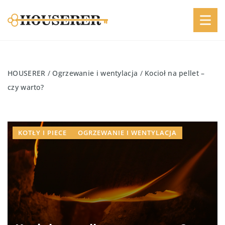
HOUSERER
/
Ogrzewanie i wentylacja
/
Kocioł na pellet –
czy warto?
KOTŁY I PIECE
OGRZEWANIE I WENTYLACJA