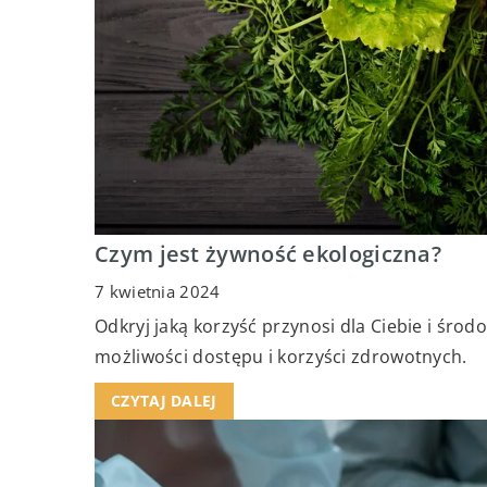
Czym jest żywność ekologiczna?
7 kwietnia 2024
Odkryj jaką korzyść przynosi dla Ciebie i środo
możliwości dostępu i korzyści zdrowotnych.
CZYTAJ DALEJ